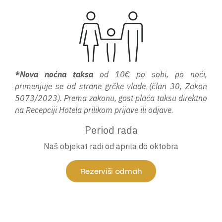
*Nova noćna taksa
od 10€ po sobi, po noći,
primenjuje se od strane grčke vlade (član 30, Zakon
5073/2023). Prema zakonu, gost plaća taksu direktno
na Recepciji Hotela prilikom prijave ili odjave
.
Period rada
Naš objekat radi od aprila do oktobra
Rezerviši odmah