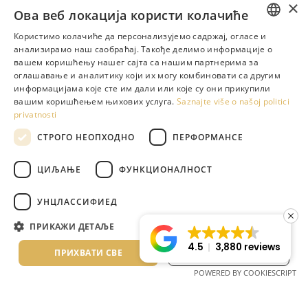
×
Ова веб локација користи колачиће
Користимо колачиће да персонализујемо садржај, огласе и
ENGLISH
анализирамо наш саобраћај. Такође делимо информације о
вашем коришћењу нашег сајта са нашим партнерима за
GREEK
оглашавање и аналитику који их могу комбиновати са другим
информацијама које сте им дали или које су они прикупили
DUTCH
вашим коришћењем њихових услуга.
Saznajte više o našoj politici
privatnosti
RUSSIAN
СТРОГО НЕОПХОДНО
ПЕРФОРМАНСЕ
GERMAN
ITALIAN
ЦИЉАЊЕ
ФУНКЦИОНАЛНОСТ
ROMANIAN
УНЦЛАССИФИЕД
BULGARIAN
DELUXE DOUBLE
ПРИКАЖИ ДЕТАЉЕ
SERBIAN
4.5
3,880 reviews
ПРИХВАТИ СВЕ
ОДБИЈ СВЕ
Renovirana:
2020
POWERED BY COOKIESCRIPT