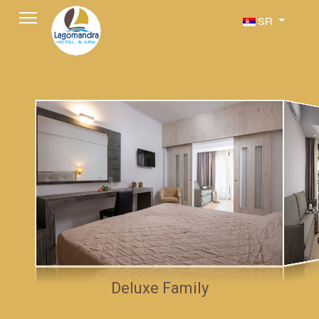
Izaberite vaš jezi
SR
Deluxe Family