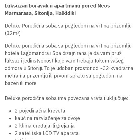
Luksuzan boravak u apartmanu pored Neos
Marmarasa, Sitonija, Halkidiki
Deluxe Porodična soba sa pogledom na vrt na prizemlju
(32m²)
Deluxe porodična soba sa pogledom na vrt na prizemlju
hotela Lagomandra i Spa dizajnirana je da vam pruži
luksuz i jedinstvenost koje vam trebaju tokom vašeg
odmora u Sitoniji. To je udoban prostor od ~32 kvadratna
metra na prizemlju ili prvom spratu sa pogledom na
bazen ili more.
Deluxe porodična soba ima povezana vrata i uključuje:
2 pojedinačna kreveta
kauč na razvlačenje za dvoje
2 klima uređaja ili grejanja
2 satelitska LCD TV aparata