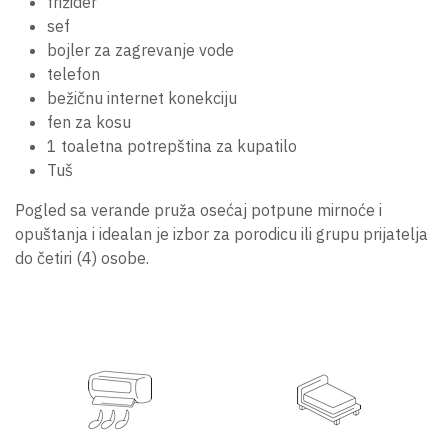
frižider
sef
bojler za zagrevanje vode
telefon
bežičnu internet konekciju
fen za kosu
1 toaletna potrepština za kupatilo
Tuš
Pogled sa verande pruža osećaj potpune mirnoće i
opuštanja i idealan je izbor za porodicu ili grupu prijatelja
do četiri (4) osobe.